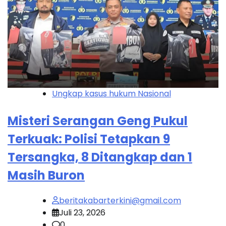
Ungkap kasus hukum Nasional
Misteri Serangan Geng Pukul
Terkuak: Polisi Tetapkan 9
Tersangka, 8 Ditangkap dan 1
Masih Buron
beritakabarterkini@gmail.com
Juli 23, 2026
0