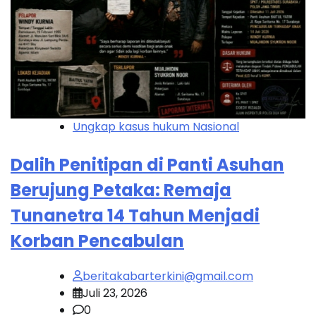
Ungkap kasus hukum Nasional
Dalih Penitipan di Panti Asuhan
Berujung Petaka: Remaja
Tunanetra 14 Tahun Menjadi
Korban Pencabulan
beritakabarterkini@gmail.com
Juli 23, 2026
0