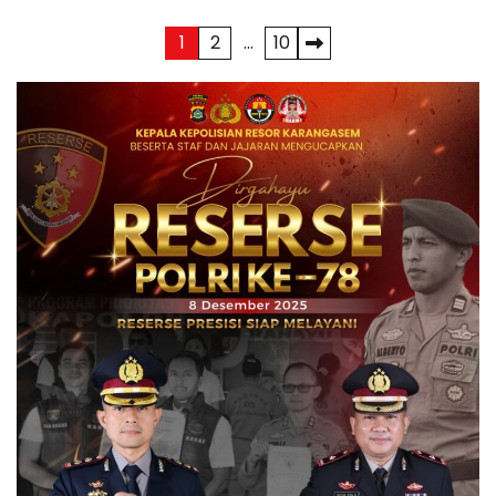
Paginasi
1
2
…
10
pos