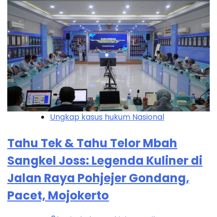
Ungkap kasus hukum Nasional
Tahu Tek & Tahu Telor Mbah
Sangkel Joss: Legenda Kuliner di
Jalan Raya Pohjejer Gondang,
Pacet, Mojokerto