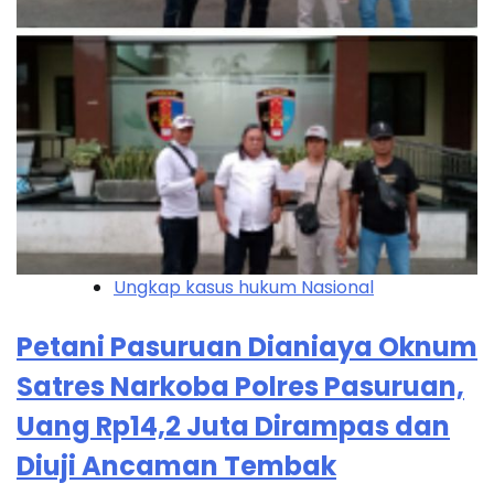
Ungkap kasus hukum Nasional
Petani Pasuruan Dianiaya Oknum
Satres Narkoba Polres Pasuruan,
Uang Rp14,2 Juta Dirampas dan
Diuji Ancaman Tembak