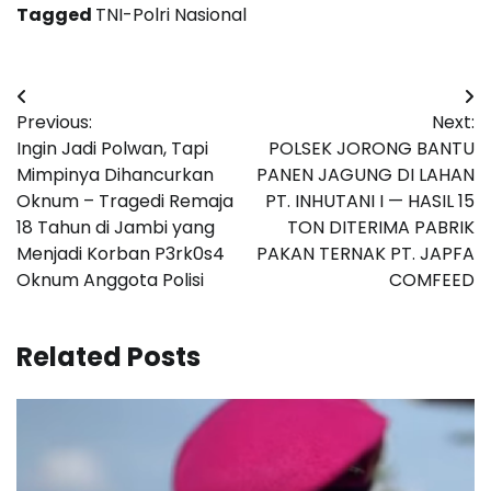
Tagged
TNI-Polri Nasional
Navigasi
Previous:
Next:
pos
Ingin Jadi Polwan, Tapi
POLSEK JORONG BANTU
Mimpinya Dihancurkan
PANEN JAGUNG DI LAHAN
Oknum – Tragedi Remaja
PT. INHUTANI I — HASIL 15
18 Tahun di Jambi yang
TON DITERIMA PABRIK
Menjadi Korban P3rk0s4
PAKAN TERNAK PT. JAPFA
Oknum Anggota Polisi
COMFEED
Related Posts