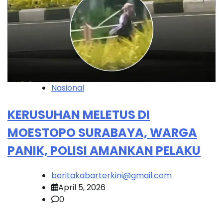
Nasional
KERUSUHAN MELETUS DI
MOESTOPO SURABAYA, WARGA
PANIK, POLISI AMANKAN PELAKU
beritakabarterkini@gmail.com
April 5, 2026
0