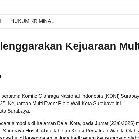
I
HUKUM KRIMINAL
enggarakan Kejuaraan Mult
m
bersama Komite Olahraga Nasional Indonesia (KONI) Suraba
5. Kejuaraan Multi Event Piala Wali Kota Surabaya ini
ota Surabaya.
ecara simbolis di halaman Balai Kota, pada Jumat (22/8/2025) 
NI Surabaya Hoslih Abdullah dan Ketua Persatuan Wanita Olah
hanya itu, di kesempatan ini juga hadir enam ketua cabang olah