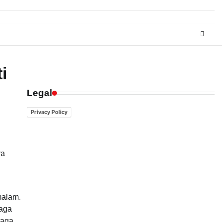
i
Legal
Privacy Policy
ya
malam.
raga
raga