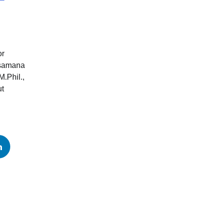
or
ksamana
M.Phil.,
ut