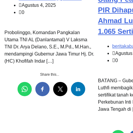
Agustus 4, 2025
PIR Dihap
0
Ahmad Lut
1.065 Sert
Probolinggo, Komandan Pangkalan
Utama TNI AL (Danlantamal) V Laksma
beritakab
TNI Dr. Arya Delano, S.E., M.Pd., M.Han.,
Agustus
mendampingi Gubernur Jawa Timur Hj. Dr.
0
(HC) Khofifah Indar […]
Share this...
BATANG – Gube
Luthfi membagi
sertifikat tanah
Perkebunan Inti 
Jawa Tengah di 