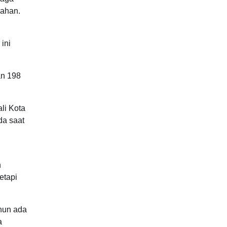
nahan.
ini
an 198
li Kota
da saat
n
etapi
ahun ada
a