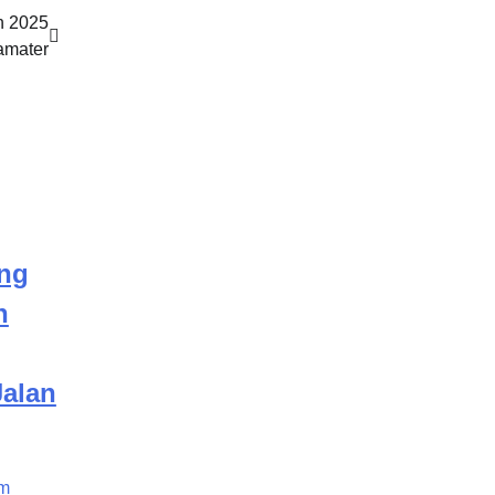
h 2025
amater
ang
n
alan
om