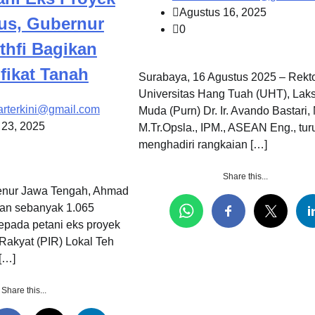
Agustus 16, 2025
us, Gubernur
0
hfi Bagikan
ifikat Tanah
Surabaya, 16 Agustus 2025 – Rekt
Universitas Hang Tuah (UHT), La
arterkini@gmail.com
Muda (Purn) Dr. Ir. Avando Bastari, 
 23, 2025
M.Tr.Opsla., IPM., ASEAN Eng., tur
menghadiri rangkaian […]
Share this...
nur Jawa Tengah, Ahmad
kan sebanyak 1.065
 kepada petani eks proyek
Rakyat (PIR) Lokal Teh
[…]
Share this...