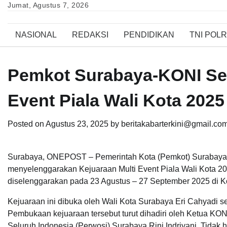
Skip
Jumat, Agustus 7, 2026
to
content
NASIONAL
REDAKSI
PENDIDIKAN
TNI POLR
Pemkot Surabaya-KONI Sel
Event Piala Wali Kota 2025
Posted on
Agustus 23, 2025
by
beritakabarterkini@gmail.co
Surabaya, ONEPOST – Pemerintah Kota (Pemkot) Surabaya 
menyelenggarakan Kejuaraan Multi Event Piala Wali Kota 202
diselenggarakan pada 23 Agustus – 27 September 2025 di K
Kejuaraan ini dibuka oleh Wali Kota Surabaya Eri Cahyadi s
Pembukaan kejuaraan tersebut turut dihadiri oleh Ketua KO
Seluruh Indonesia (Perwosi) Surabaya Rini Indriyani. Tidak 