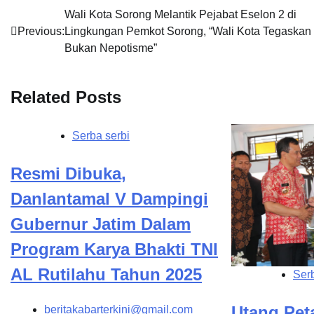
Navigasi
Wali Kota Sorong Melantik Pejabat Eselon 2 di
Previous:
Lingkungan Pemkot Sorong, “Wali Kota Tegaskan
pos
Bukan Nepotisme”
Related Posts
Serba serbi
Resmi Dibuka,
Danlantamal V Dampingi
Gubernur Jatim Dalam
Program Karya Bhakti TNI
AL Rutilahu Tahun 2025
Serb
Utang Pet
beritakabarterkini@gmail.com