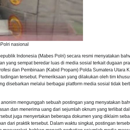
Polri nasional
Republik Indonesia (Mabes Polri) secara resmi menyatakan ba
n yang sempat beredar luas di media sosial terkait dugaan pra
ofesi dan Pembinaan (Kabid Propam) Polda Sumatera Utara 
 tudingan tersebut. Pemeriksaan yang dilakukan oleh tim khus
 disebarkan melalui berbagai platform media sosial tidak ber
ial anonim mengunggah sebuah postingan yang menyatakan ba
asan dan menerima uang dari sejumlah oknum yang terlibat da
ersebut juga menyertakan beberapa dokumen yang diklaim seba
n dari praktik tersebut. Dalam waktu singkat, postingan terseb