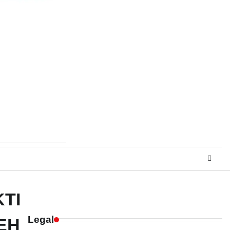
TI
Legal
EH