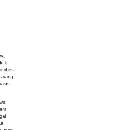
hwa
ktik
Kombes
us yang
basis
hwa
lam
gai
ut