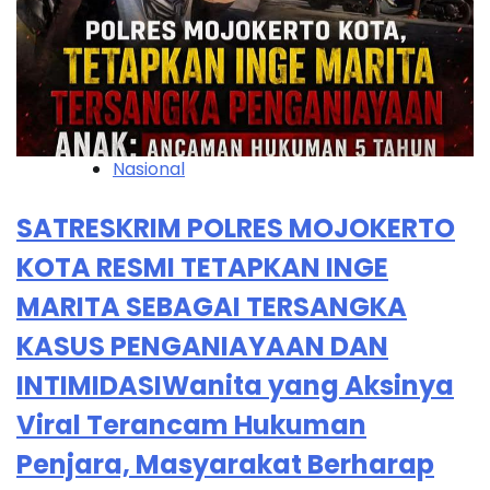
Nasional
SATRESKRIM POLRES MOJOKERTO
KOTA RESMI TETAPKAN INGE
MARITA SEBAGAI TERSANGKA
KASUS PENGANIAYAAN DAN
INTIMIDASIWanita yang Aksinya
Viral Terancam Hukuman
Penjara, Masyarakat Berharap