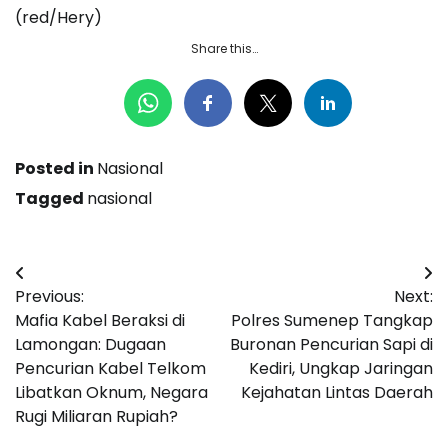
(red/Hery)
Share this…
Posted in
Nasional
Tagged
nasional
Navigasi
Previous:
Next:
pos
Mafia Kabel Beraksi di
Polres Sumenep Tangkap
Lamongan: Dugaan
Buronan Pencurian Sapi di
Pencurian Kabel Telkom
Kediri, Ungkap Jaringan
Libatkan Oknum, Negara
Kejahatan Lintas Daerah
Rugi Miliaran Rupiah?