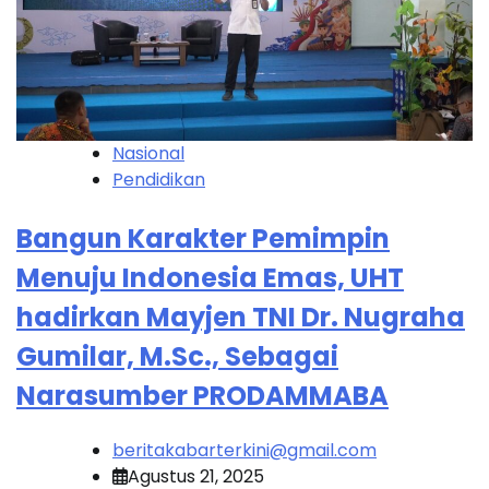
Nasional
Pendidikan
Bangun Karakter Pemimpin
Menuju Indonesia Emas, UHT
hadirkan Mayjen TNI Dr. Nugraha
Gumilar, M.Sc., Sebagai
Narasumber PRODAMMABA
beritakabarterkini@gmail.com
Agustus 21, 2025