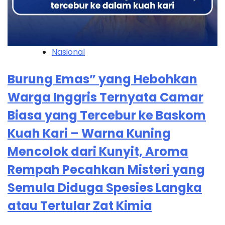
Nasional
Burung Emas” yang Hebohkan
Warga Inggris Ternyata Camar
Biasa yang Tercebur ke Baskom
Kuah Kari – Warna Kuning
Mencolok dari Kunyit, Aroma
Rempah Pecahkan Misteri yang
Semula Diduga Spesies Langka
atau Tertular Zat Kimia