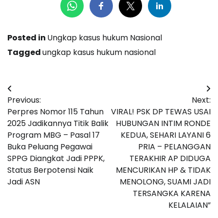
Posted in
Ungkap kasus hukum Nasional
Tagged
ungkap kasus hukum nasional
Navigasi
Previous:
Next:
pos
Perpres Nomor 115 Tahun
VIRAL! PSK DP TEWAS USAI
2025 Jadikannya Titik Balik
HUBUNGAN INTIM RONDE
Program MBG – Pasal 17
KEDUA, SEHARI LAYANI 6
Buka Peluang Pegawai
PRIA – PELANGGAN
SPPG Diangkat Jadi PPPK,
TERAKHIR AP DIDUGA
Status Berpotensi Naik
MENCURIKAN HP & TIDAK
Jadi ASN
MENOLONG, SUAMI JADI
TERSANGKA KARENA
KELALAIAN”