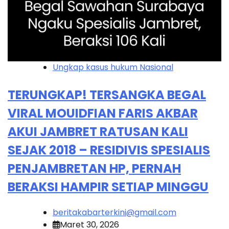
Ungkap kasus hukum Nasional
TERUNGKAP! TERSANGKA BEGAL
VIRAL MOUIDFIAN FARIS AKBAR
AKUI JAMBRET RATUSAN KALI
SEJAK 2018 – RESIDIVIS SPESIALIS
PENJAMBRETAN HP, PERNAH
BERAKSI HAMPIR SETIAP MINGGU
beritakabarterkini@gmail.com
Maret 30, 2026