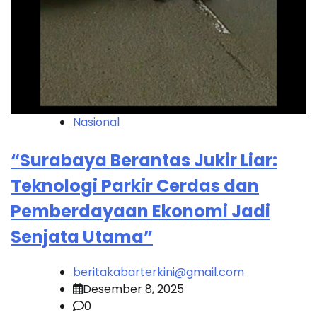
Nasional
“Surabaya Berantas Jukir Liar:
Teknologi Parkir Cerdas dan
Pemberdayaan Ekonomi Jadi
Senjata Utama”
beritakabarterkini@gmail.com
Desember 8, 2025
0