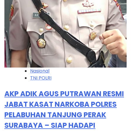
Nasional
TNI POLRI
AKP ADIK AGUS PUTRAWAN RESMI
JABAT KASAT NARKOBA POLRES
PELABUHAN TANJUNG PERAK
SURABAYA – SIAP HADAPI