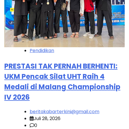
Pendidikan
PRESTASI TAK PERNAH BERHENTI:
UKM Pencak Silat UHT Raih 4
Medali di Malang Championship
IV 2026
beritakabarterkini@gmail.com
Juli 28, 2026
0