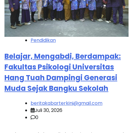
Pendidikan
Belajar, Mengabdi, Berdampak:
Fakultas Psikologi Universitas
Hang Tuah Dampingi Generasi
Muda Sejak Bangku Sekolah
beritakabarterkini@gmail.com
Juli 30, 2026
0