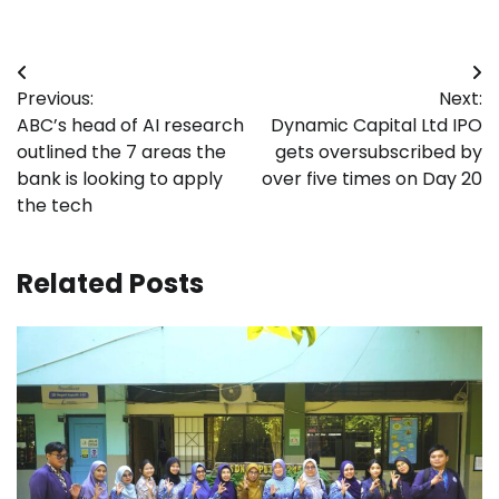
Navigasi
Previous:
Next:
pos
ABC’s head of AI research
Dynamic Capital Ltd IPO
outlined the 7 areas the
gets oversubscribed by
bank is looking to apply
over five times on Day 20
the tech
Related Posts