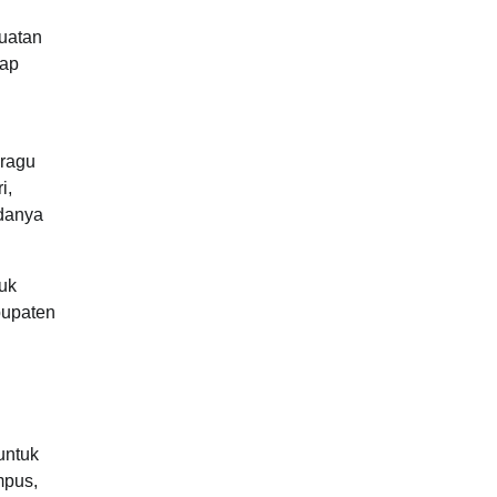
uatan
iap
 ragu
i,
adanya
uk
bupaten
untuk
mpus,