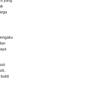
ru yang
uk
arga
mengaku
adan
paya
usi
li,
bukti