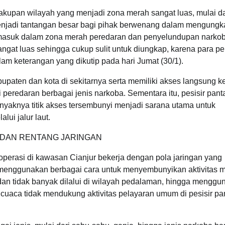
upan wilayah yang menjadi zona merah sangat luas, mulai da
menjadi tantangan besar bagi pihak berwenang dalam mengungk
ur masuk dalam zona merah peredaran dan penyelundupan narko
sangat luas sehingga cukup sulit untuk diungkap, karena para p
alam keterangan yang dikutip pada hari Jumat (30/1).
paten dan kota di sekitarnya serta memiliki akses langsung k
peredaran berbagai jenis narkoba. Sementara itu, pesisir pant
nyaknya titik akses tersembunyi menjadi sarana utama untuk
lui jalur laut.
DAN RENTANG JARINGAN
operasi di kawasan Cianjur bekerja dengan pola jaringan yang
ku menggunakan berbagai cara untuk menyembunyikan aktivitas 
t dan tidak banyak dilalui di wilayah pedalaman, hingga mengg
i cuaca tidak mendukung aktivitas pelayaran umum di pesisir pa