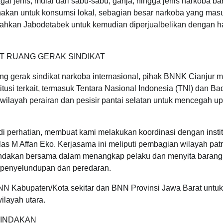
i jenis, mulai dari sabu-sabu, ganja, hingga jenis narkoba ba
nakan untuk konsumsi lokal, sebagian besar narkoba yang mas
t bahkan Jabodetabek untuk kemudian diperjualbelikan dengan h
T RUANG GERAK SINDIKAT
g gerak sindikat narkoba internasional, pihak BNNK Cianjur 
itusi terkait, termasuk Tentara Nasional Indonesia (TNI) dan B
 wilayah perairan dan pesisir pantai selatan untuk mencegah u
i perhatian, membuat kami melakukan koordinasi dengan instit
s M Affan Eko. Kerjasama ini meliputi pembagian wilayah patro
a tindakan bersama dalam menangkap pelaku dan menyita barang 
k penyelundupan dan peredaran.
NN Kabupaten/Kota sekitar dan BNN Provinsi Jawa Barat untuk
ilayah utara.
NINDAKAN