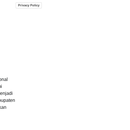
Privacy Policy
onal
i
enjadi
abupaten
kan