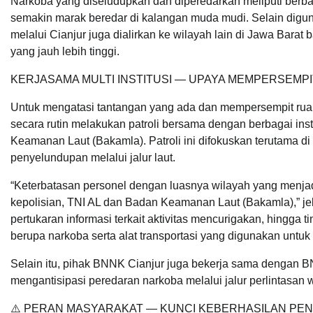
Narkoba yang diseludupkan dan diperedarkan meliputi berbaga
semakin marak beredar di kalangan muda mudi. Selain digu
melalui Cianjur juga dialirkan ke wilayah lain di Jawa Bara
yang jauh lebih tinggi.
KERJASAMA MULTI INSTITUSI — UPAYA MEMPERSEMPI
Untuk mengatasi tantangan yang ada dan mempersempit ruan
secara rutin melakukan patroli bersama dengan berbagai inst
Keamanan Laut (Bakamla). Patroli ini difokuskan terutama di
penyelundupan melalui jalur laut.
“Keterbatasan personel dengan luasnya wilayah yang menjad
kepolisian, TNI AL dan Badan Keamanan Laut (Bakamla),” jela
pertukaran informasi terkait aktivitas mencurigakan, hingg
berupa narkoba serta alat transportasi yang digunakan untu
Selain itu, pihak BNNK Cianjur juga bekerja sama dengan B
mengantisipasi peredaran narkoba melalui jalur perlintasan w
⚠️ PERAN MASYARAKAT — KUNCI KEBERHASILAN PE