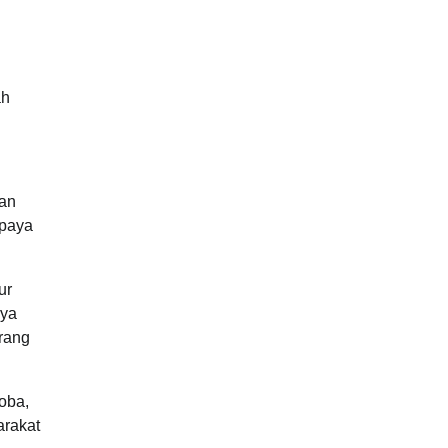
ah
kan
upaya
ur
nya
arang
oba,
arakat