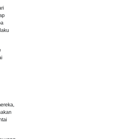
ri
ap
ba
elaku
e
ai
mereka,
unakan
ntai