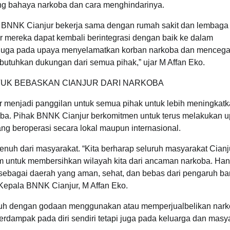
g bahaya narkoba dan cara menghindarinya.
, BNNK Cianjur bekerja sama dengan rumah sakit dan lembaga
r mereka dapat kembali berintegrasi dengan baik ke dalam
api juga pada upaya menyelamatkan korban narkoba dan menceg
utuhkan dukungan dari semua pihak,” ujar M Affan Eko.
UK BEBASKAN CIANJUR DARI NARKOBA
r menjadi panggilan untuk semua pihak untuk lebih meningkat
oba. Pihak BNNK Cianjur berkomitmen untuk terus melakukan 
ng beroperasi secara lokal maupun internasional.
enuh dari masyarakat. “Kita berharap seluruh masyarakat Cianj
 untuk membersihkan wilayah kita dari ancaman narkoba. Ha
r sebagai daerah yang aman, sehat, dan bebas dari pengaruh b
epala BNNK Cianjur, M Affan Eko.
ruh dengan godaan menggunakan atau memperjualbelikan nark
rdampak pada diri sendiri tetapi juga pada keluarga dan masy