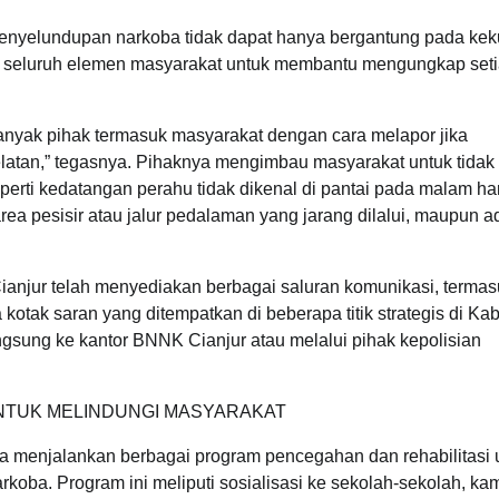
enyelundupan narkoba tidak dapat hanya bergantung pada kek
ri seluruh elemen masyarakat untuk membantu mengungkap set
nyak pihak termasuk masyarakat dengan cara melapor jika
latan,” tegasnya. Pihaknya mengimbau masyarakat untuk tidak
erti kedatangan perahu tidak dikenal di pantai pada malam har
ea pesisir atau jalur pedalaman yang jarang dilalui, maupun 
jur telah menyediakan berbagai saluran komunikasi, termas
 kotak saran yang ditempatkan di beberapa titik strategis di Ka
angsung ke kantor BNNK Cianjur atau melalui pihak kepolisian
NTUK MELINDUNGI MASYARAKAT
a menjalankan berbagai program pencegahan dan rehabilitasi 
koba. Program ini meliputi sosialisasi ke sekolah-sekolah, ka