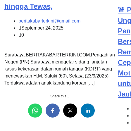
hingga Tewas,
🚨 
Ung
beritakabarterkini@gmail.com
September 24, 2025
Pen
0
Ber
Rem
Surabaya.BERITAKABARTERKINI.COM.Pengadilan
Cep
Negeri (PN) Surabaya menggelar sidang lanjutan
kasus kekerasan dalam rumah tangga (KDRT) yang
Mot
menewaskan H.M. Saluki (60), Selasa (23/9/2025).
unt
Terdakwa adalah anak kandung korban […]
Jau
Share this...