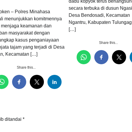
dadu kopyok terus berlangsu
secara terbuka di dusun Ngas
ken – Polres Minahasa
Desa Bendosadi, Kecamatan
li menunjukkan komitmennya
Ngantru, Kabupaten Tulungag
 menjaga keamanan dan
[…]
tiban masyarakat dengan
ngkap kasus penganiayaan
Share this...
jata tajam yang terjadi di Desa
an, Kecamatan […]
Share this...
ib ditandai
*