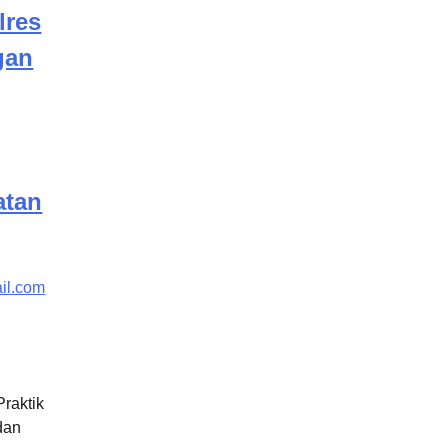
lres
gan
atan
il.com
raktik
dan