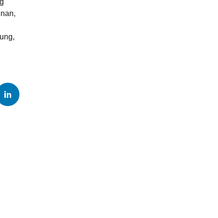
ng
inan,
ung,