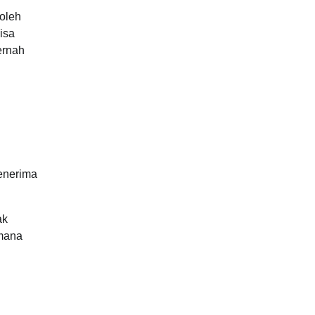
oleh
isa
ernah
enerima
ak
 mana