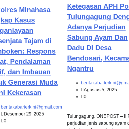
Ketegasan APH Po
Polres Minahasa
Tulungagung Den
kap Kasus
Adanya Perjudian
ganiayaan
Sabung Ayam Dan
senjata Tajam di
Dadu Di Desa
boken: Respons
Bendosari, Kecam
at, Pendalaman
Ngantru
if, dan Imbauan
uk Generasi Muda
beritakabarterkini@gma
Agustus 5, 2025
hi Kekerasan
0
beritakabarterkini@gmail.com
Desember 29, 2025
Tulungagung, ONEPOST – ll P
0
perjudian jenis sabung ayam 