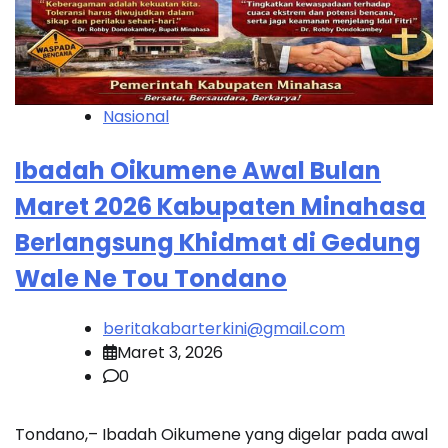
Nasional
Ibadah Oikumene Awal Bulan
Maret 2026 Kabupaten Minahasa
Berlangsung Khidmat di Gedung
Wale Ne Tou Tondano
beritakabarterkini@gmail.com
Maret 3, 2026
0
Tondano,– Ibadah Oikumene yang digelar pada awal