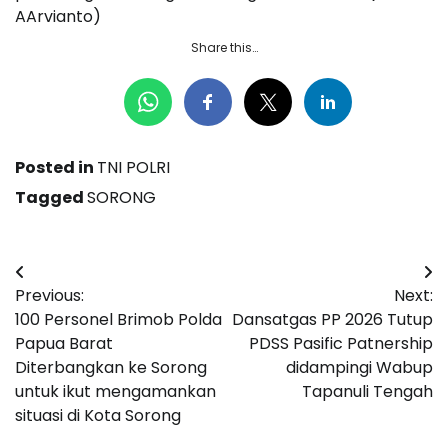
AArvianto)
Share this…
Posted in
TNI POLRI
Tagged
SORONG
Navigasi
Previous:
Next:
pos
100 Personel Brimob Polda
Dansatgas PP 2026 Tutup
Papua Barat
PDSS Pasific Patnership
Diterbangkan ke Sorong
didampingi Wabup
untuk ikut mengamankan
Tapanuli Tengah
situasi di Kota Sorong