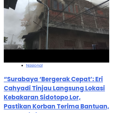
Nasional
“Surabaya ‘Bergerak Cepat’: Eri
Cahyadi Tinjau Langsung Lokasi
Kebakaran Sidotopo Lor,
Pastikan Korban Terima Bantuan,