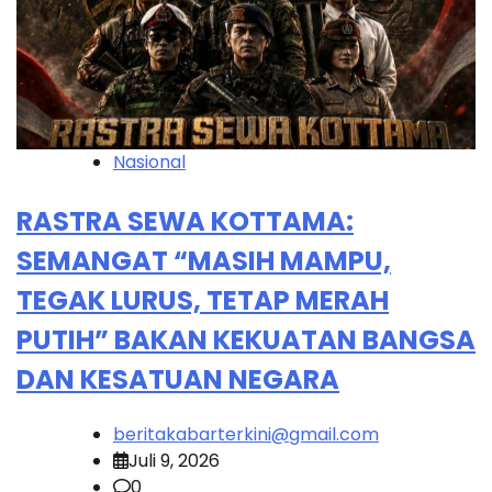
Nasional
RASTRA SEWA KOTTAMA:
SEMANGAT “MASIH MAMPU,
TEGAK LURUS, TETAP MERAH
PUTIH” BAKAN KEKUATAN BANGSA
DAN KESATUAN NEGARA
beritakabarterkini@gmail.com
Juli 9, 2026
0