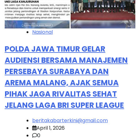
Nasional
POLDA JAWA TIMUR GELAR
AUDIENSI BERSAMA MANAJEMEN
PERSEBAYA SURABAYA DAN
AREMA MALANG, AJAK SEMUA
PIHAK JAGA RIVALITAS SEHAT
JELANG LAGA BRI SUPER LEAGUE
beritakabarterkini@gmail.com
April 1, 2026
0