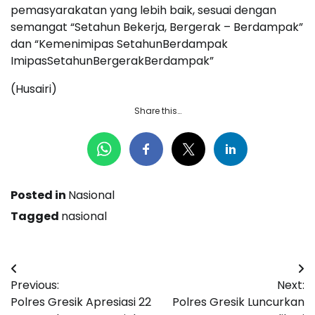
pemasyarakatan yang lebih baik, sesuai dengan
semangat “Setahun Bekerja, Bergerak – Berdampak”
dan “Kemenimipas SetahunBerdampak
ImipasSetahunBergerakBerdampak”
(Husairi)
Share this…
Posted in
Nasional
Tagged
nasional
Navigasi
Previous:
Next:
pos
Polres Gresik Apresiasi 22
Polres Gresik Luncurkan