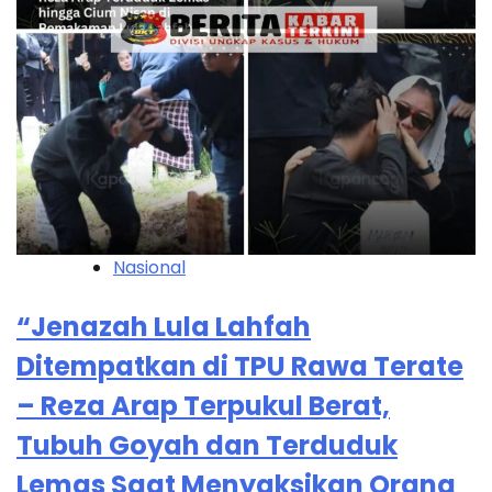
Nasional
“Jenazah Lula Lahfah
Ditempatkan di TPU Rawa Terate
– Reza Arap Terpukul Berat,
Tubuh Goyah dan Terduduk
Lemas Saat Menyaksikan Orang