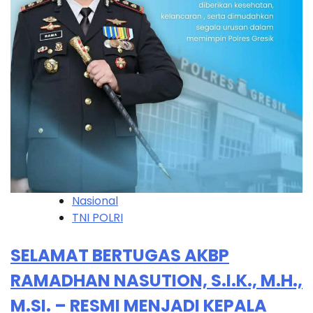
Nasional
TNI POLRI
SELAMAT BERTUGAS AKBP
RAMADHAN NASUTION, S.I.K., M.H.,
M.SI. – RESMI MENJADI KEPALA