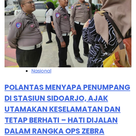
Nasional
POLANTAS MENYAPA PENUMPANG
DI STASIUN SIDOARJO, AJAK
UTAMAKAN KESELAMATAN DAN
TETAP BERHATI – HATI DIJALAN
DALAM RANGKA OPS ZEBRA