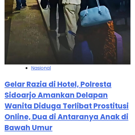
Nasional
Gelar Razia di Hotel, Polresta
Sidoarjo Amankan Delapan
Wanita Diduga Terlibat Prostitusi
Online, Dua di Antaranya Anak di
Bawah Umur