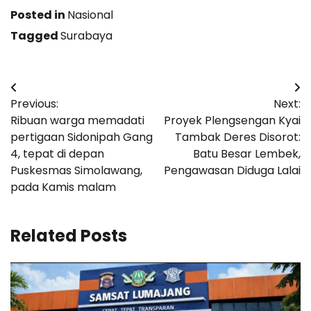
Posted in
Nasional
Tagged
Surabaya
Navigasi
Previous:
Next:
pos
Ribuan warga memadati
Proyek Plengsengan Kyai
pertigaan Sidonipah Gang
Tambak Deres Disorot:
4, tepat di depan
Batu Besar Lembek,
Puskesmas Simolawang,
Pengawasan Diduga Lalai
pada Kamis malam
Related Posts