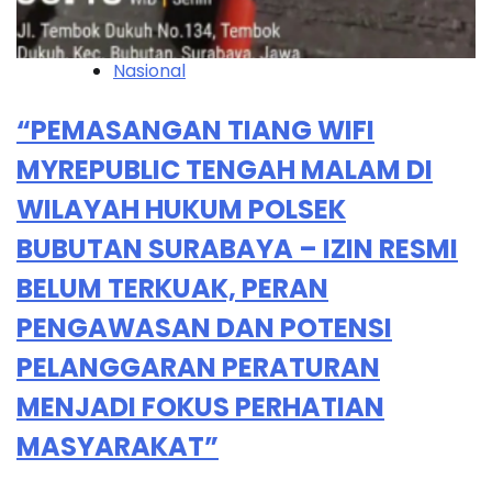
Nasional
“PEMASANGAN TIANG WIFI
MYREPUBLIC TENGAH MALAM DI
WILAYAH HUKUM POLSEK
BUBUTAN SURABAYA – IZIN RESMI
BELUM TERKUAK, PERAN
PENGAWASAN DAN POTENSI
PELANGGARAN PERATURAN
MENJADI FOKUS PERHATIAN
MASYARAKAT”