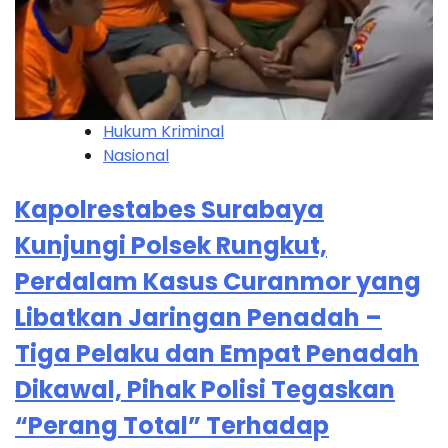
Hukum Kriminal
Nasional
Kapolrestabes Surabaya
Kunjungi Polsek Rungkut,
Perdalam Kasus Curanmor yang
Libatkan Jaringan Penadah –
Tiga Pelaku dan Empat Penadah
Dikawal, Pihak Polisi Tegaskan
“Perang Total” Terhadap