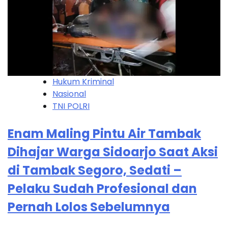
Hukum Kriminal
Nasional
TNI POLRI
Enam Maling Pintu Air Tambak
Dihajar Warga Sidoarjo Saat Aksi
di Tambak Segoro, Sedati –
Pelaku Sudah Profesional dan
Pernah Lolos Sebelumnya