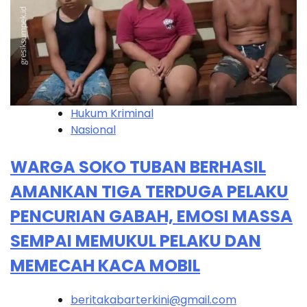
Hukum Kriminal
Nasional
WARGA SOKO TUBAN BERHASIL
AMANKAN TIGA TERDUGA PELAKU
PENCURIAN GABAH, EMOSI MASSA
SEMPAI MEMUKUL PELAKU DAN
MEMECAH KACA MOBIL
beritakabarterkini@gmail.com