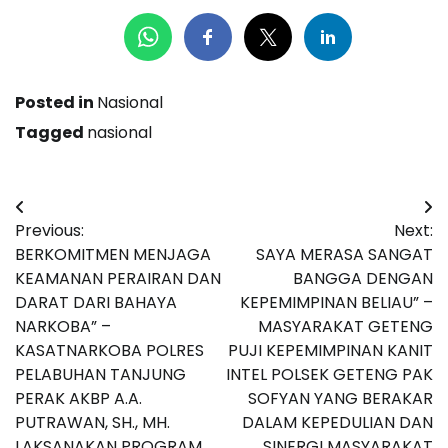
Posted in
Nasional
Tagged
nasional
Navigasi
Previous:
Next:
pos
BERKOMITMEN MENJAGA
SAYA MERASA SANGAT
KEAMANAN PERAIRAN DAN
BANGGA DENGAN
DARAT DARI BAHAYA
KEPEMIMPINAN BELIAU” –
NARKOBA” –
MASYARAKAT GETENG
KASATNARKOBA POLRES
PUJI KEPEMIMPINAN KANIT
PELABUHAN TANJUNG
INTEL POLSEK GETENG PAK
PERAK AKBP A.A.
SOFYAN YANG BERAKAR
PUTRAWAN, SH., MH.
DALAM KEPEDULIAN DAN
LAKSANAKAN PROGRAM
SINERGI MASYARAKAT