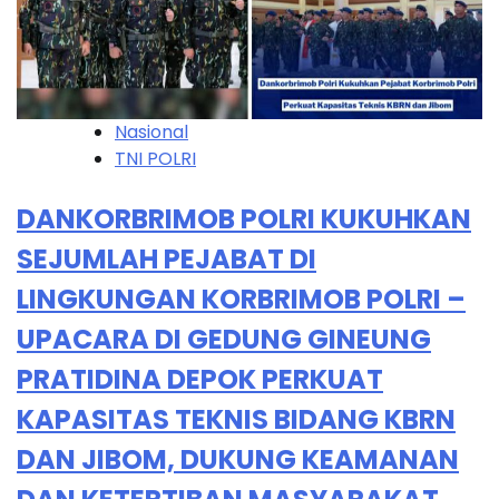
Nasional
TNI POLRI
DANKORBRIMOB POLRI KUKUHKAN
SEJUMLAH PEJABAT DI
LINGKUNGAN KORBRIMOB POLRI –
UPACARA DI GEDUNG GINEUNG
PRATIDINA DEPOK PERKUAT
KAPASITAS TEKNIS BIDANG KBRN
DAN JIBOM, DUKUNG KEAMANAN