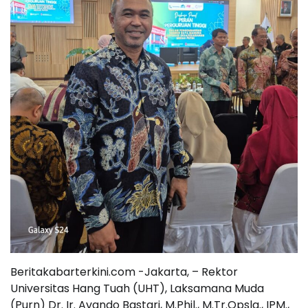
Beritakabarterkini.com -Jakarta, – Rektor
Universitas Hang Tuah (UHT), Laksamana Muda
(Purn) Dr. Ir. Avando Bastari, M.Phil., M.Tr.Opsla., IPM.,