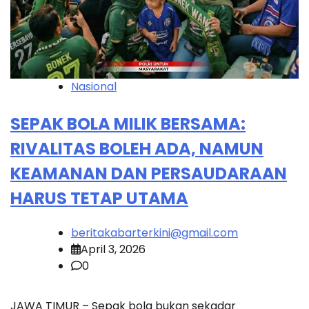
Nasional
SEPAK BOLA MILIK BERSAMA:
RIVALITAS BOLEH ADA, NAMUN
KEAMANAN DAN PERSAUDARAAN
HARUS TETAP UTAMA
beritakabarterkini@gmail.com
April 3, 2026
0
JAWA TIMUR – Sepak bola bukan sekadar