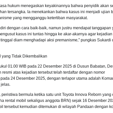
kuasa hukum menegaskan keyakinannya bahwa penyidik akan s
n tersangka. Ia menekankan bahwa kasus ini menjadi ujian b
nisme yang mengganggu ketertiban masyarakat.
ndiri dengan cara baik-baik, namun justru mendapat tanggapan
ngusut kasus ini tuntas hingga ke akar-akarnya agar kejadian
n tinggal diam menghadapi aksi premanisme,” pungkas Sukardi
l yang Tidak Dikembalikan
tar pukul 01.00 WIB pada 22 Desember 2025 di Dusun Babatan, D
resmi atas kejadian tersebut telah terdaftar dengan nomor
 pada 24 Desember 2025, dengan terlapor utama adalah Koma
jelas.
peristiwa bermula ketika satu unit Toyota Innova Reborn yang
aha rental mobil sekaligus anggota BRN) sejak 16 Desember 20
bil tersebut kemudian ditemukan di wilayah Pandaan dengan ko