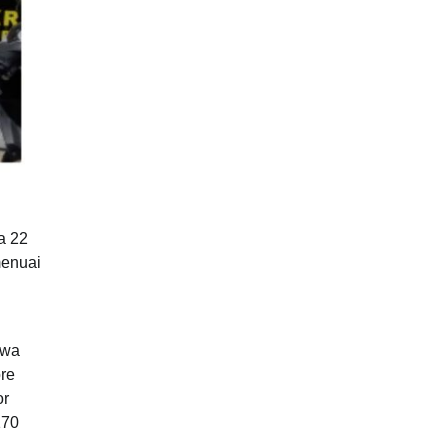
a 22
menuai
awa
re
or
170