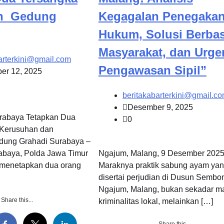
n Gedung
Kegagalan Penegaka
Hukum, Solusi Berbas
Masyarakat, dan Urge
arterkini@gmail.com
Pengawasan Sipil”
er 12, 2025
beritakabarterkini@gmail.c
Desember 9, 2025
urabaya Tetapkan Dua
0
 Kerusuhan dan
ung Grahadi Surabaya –
abaya, Polda Jawa Timur
Ngajum, Malang, 9 Desember 2025
i menetapkan dua orang
Maraknya praktik sabung ayam ya
disertai perjudian di Dusun Sembo
Ngajum, Malang, bukan sekadar m
Share this...
kriminalitas lokal, melainkan […]
Share this...