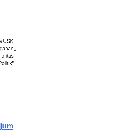
wa USK
nganan
oritas
litik”
ajum