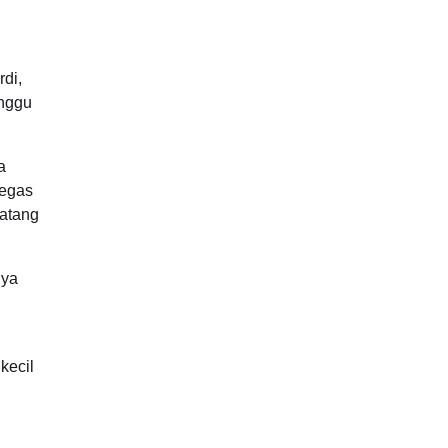
di,
unggu
a
tegas
datang
nya
kecil