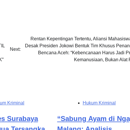
Rentan Kepentingan Tertentu, Aliansi Mahasis
IL
Desak Presiden Jokowi Bentuk Tim Khusus Pena
Next:
Bencana Aceh: “Kebencanaan Harus Jadi Pri
K”
Kemanusiaan, Bukan Alat Po
um Kriminal
Hukum Kriminal
es Surabaya
“Sabung Ayam di Ng
ua Tersangka
Malang: Analisis