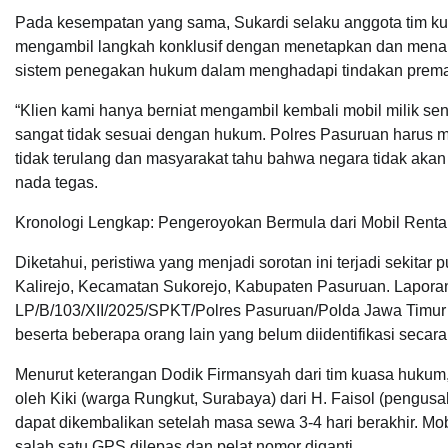
Pada kesempatan yang sama, Sukardi selaku anggota tim 
mengambil langkah konklusif dengan menetapkan dan menaha
sistem penegakan hukum dalam menghadapi tindakan prema
“Klien kami hanya berniat mengambil kembali mobil milik se
sangat tidak sesuai dengan hukum. Polres Pasuruan harus me
tidak terulang dan masyarakat tahu bahwa negara tidak aka
nada tegas.
Kronologi Lengkap: Pengeroyokan Bermula dari Mobil Renta
Diketahui, peristiwa yang menjadi sorotan ini terjadi seki
Kalirejo, Kecamatan Sukorejo, Kabupaten Pasuruan. Laporan 
LP/B/103/XII/2025/SPKT/Polres Pasuruan/Polda Jawa Timur
beserta beberapa orang lain yang belum diidentifikasi secara 
Menurut keterangan Dodik Firmansyah dari tim kuasa hukum, 
oleh Kiki (warga Rungkut, Surabaya) dari H. Faisol (pengus
dapat dikembalikan setelah masa sewa 3-4 hari berakhir. Mo
salah satu GPS dilepas dan pelat nomor diganti.