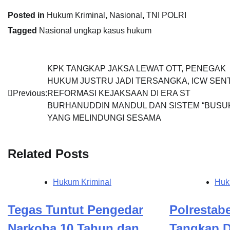
Posted in
Hukum Kriminal
,
Nasional
,
TNI POLRI
Tagged
Nasional ungkap kasus hukum
Navigasi
KPK TANGKAP JAKSA LEWAT OTT, PENEGAK
HUKUM JUSTRU JADI TERSANGKA, ICW SENT
pos
Previous:
REFORMASI KEJAKSAAN DI ERA ST
BURHANUDDIN MANDUL DAN SISTEM “BUSU
YANG MELINDUNGI SESAMA
Related Posts
Hukum Kriminal
Huk
Tegas Tuntut Pengedar
Polrestab
Narkoba 10 Tahun dan
Tangkap D