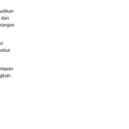
mudikan
r dan
erangan
an
sebut
netapan
ngkah-