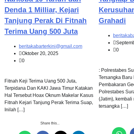
Denda 1 Milliar, Kejari
Kerusuha
Tanjung Perak Di Fitnah
Grahadi
Terima Uang 500 Juta
beritakab
Septemb
beritakabarterkini@gmail.com
0
Oktober 20, 2025
0
: Polrestabes S
Tersangka Baru
Fitnah Keji Terima Uang 500 Juta,
Pembakaran Ged
Terpidana Dan KAKI Jawa Timur Katakan
Polrestabes Sur
Hal Tersebut Hoax Oknum Makelar Kasus
(Jatim), kembal
Fitnah Kejari Tanjung Perak Terima Suap,
tersangka […]
Inilah […]
Share this...