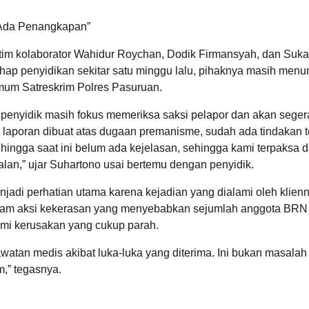
 Ada Penangkapan”
tim kolaborator Wahidur Roychan, Dodik Firmansyah, dan Sukar
 penyidikan sekitar satu minggu lalu, pihaknya masih men
Umum Satreskrim Polres Pasuruan.
i penyidik masih fokus memeriksa saksi pelapor dan akan seger
h laporan dibuat atas dugaan premanisme, sudah ada tindakan 
ingga saat ini belum ada kejelasan, sehingga kami terpaksa 
an,” ujar Suhartono usai bertemu dengan penyidik.
adi perhatian utama karena kejadian yang dialami oleh klien
 dalam aksi kekerasan yang menyebabkan sejumlah anggota BRN
ami kerusakan yang cukup parah.
atan medis akibat luka-luka yang diterima. Ini bukan masalah 
m,” tegasnya.