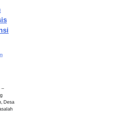
n
is
nsi
om
 –
ng
n, Desa
asalah