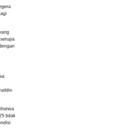
egera
agi
 yang
 serupa
 dengan
esa
ruddin
 disewa
25 tidak
ndisi