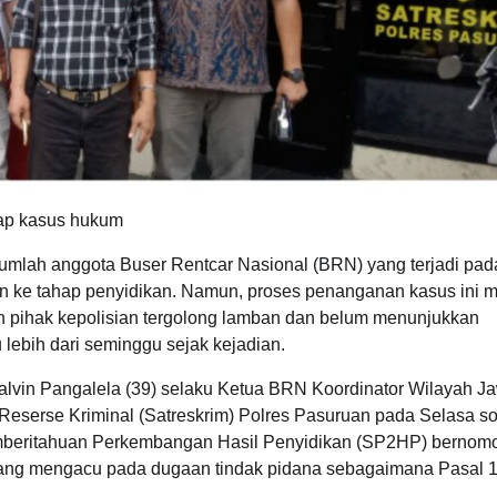
ap kasus hukum
umlah anggota Buser Rentcar Nasional (BRN) yang terjadi pad
n ke tahap penyidikan. Namun, proses penanganan kasus ini 
ah pihak kepolisian tergolong lamban dan belum menunjukkan
 lebih dari seminggu sejak kejadian.
 Calvin Pangalela (39) selaku Ketua BRN Koordinator Wilayah J
Reserse Kriminal (Satreskrim) Polres Pasuruan pada Selasa so
 Pemberitahuan Perkembangan Hasil Penyidikan (SP2HP) bernom
 yang mengacu pada dugaan tindak pidana sebagaimana Pasal 