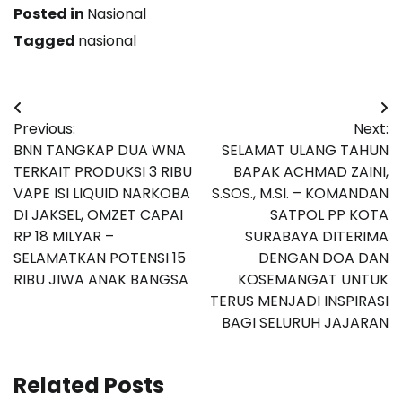
Posted in
Nasional
Tagged
nasional
Navigasi
Previous:
Next:
pos
BNN TANGKAP DUA WNA
SELAMAT ULANG TAHUN
TERKAIT PRODUKSI 3 RIBU
BAPAK ACHMAD ZAINI,
VAPE ISI LIQUID NARKOBA
S.SOS., M.SI. – KOMANDAN
DI JAKSEL, OMZET CAPAI
SATPOL PP KOTA
RP 18 MILYAR –
SURABAYA DITERIMA
SELAMATKAN POTENSI 15
DENGAN DOA DAN
RIBU JIWA ANAK BANGSA
KOSEMANGAT UNTUK
TERUS MENJADI INSPIRASI
BAGI SELURUH JAJARAN
Related Posts