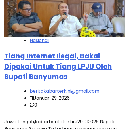
Nasional
Tiang Internet Ilegal, Bakal
Dipakai Untuk Tiang LPJU Oleh
Bupati Banyumas
beritakabarterkini@gmail.com
Januari 29, 2026
0
Jawa tengah,Kabarberitaterkini.29.012026 Bupati
Banyumas Sadewo Tri Lastiono mengancam akan