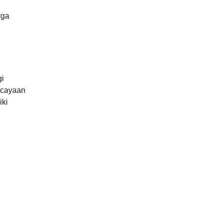
rga
gi
rcayaan
iki