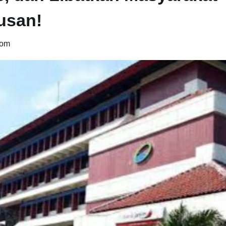
usan!
com