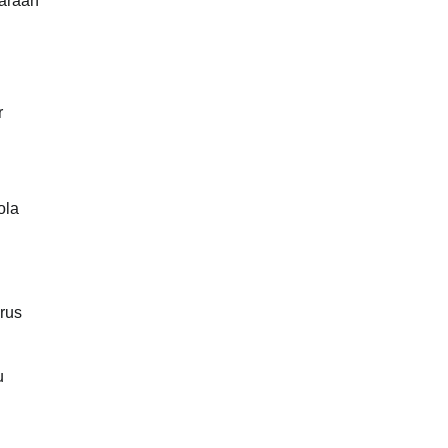
haraan
r
ola
rus
u