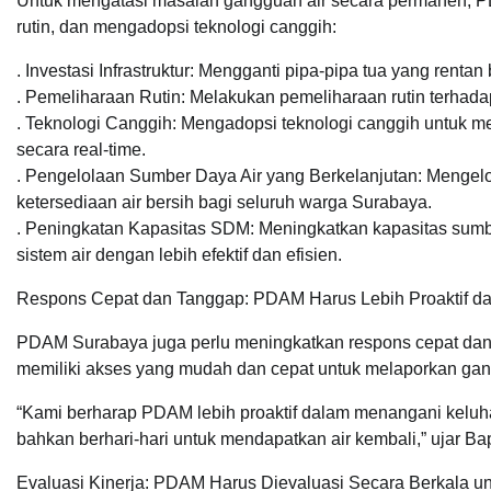
Untuk mengatasi masalah gangguan air secara permanen, PD
rutin, dan mengadopsi teknologi canggih:
. Investasi Infrastruktur: Mengganti pipa-pipa tua yang renta
. Pemeliharaan Rutin: Melakukan pemeliharaan rutin terhadap s
. Teknologi Canggih: Mengadopsi teknologi canggih untuk me
secara real-time.
. Pengelolaan Sumber Daya Air yang Berkelanjutan: Mengelo
ketersediaan air bersih bagi seluruh warga Surabaya.
. Peningkatan Kapasitas SDM: Meningkatkan kapasitas s
sistem air dengan lebih efektif dan efisien.
Respons Cepat dan Tanggap: PDAM Harus Lebih Proaktif d
PDAM Surabaya juga perlu meningkatkan respons cepat dan
memiliki akses yang mudah dan cepat untuk melaporkan ga
“Kami berharap PDAM lebih proaktif dalam menangani kelu
bahkan berhari-hari untuk mendapatkan air kembali,” ujar 
Evaluasi Kinerja: PDAM Harus Dievaluasi Secara Berkala u