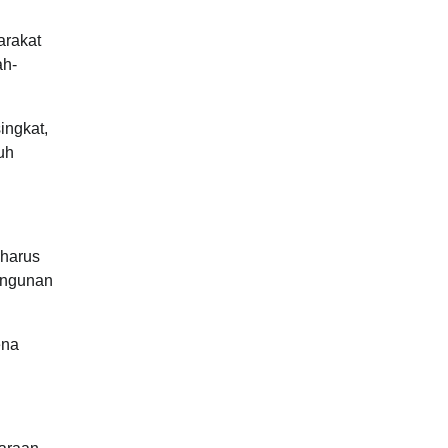
arakat
ah-
ingkat,
uh
 harus
bangunan
ena