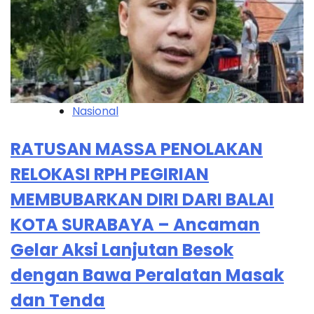
Nasional
RATUSAN MASSA PENOLAKAN
RELOKASI RPH PEGIRIAN
MEMBUBARKAN DIRI DARI BALAI
KOTA SURABAYA – Ancaman
Gelar Aksi Lanjutan Besok
dengan Bawa Peralatan Masak
dan Tenda