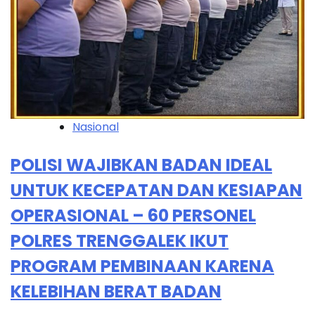
Nasional
POLISI WAJIBKAN BADAN IDEAL
UNTUK KECEPATAN DAN KESIAPAN
OPERASIONAL – 60 PERSONEL
POLRES TRENGGALEK IKUT
PROGRAM PEMBINAAN KARENA
KELEBIHAN BERAT BADAN