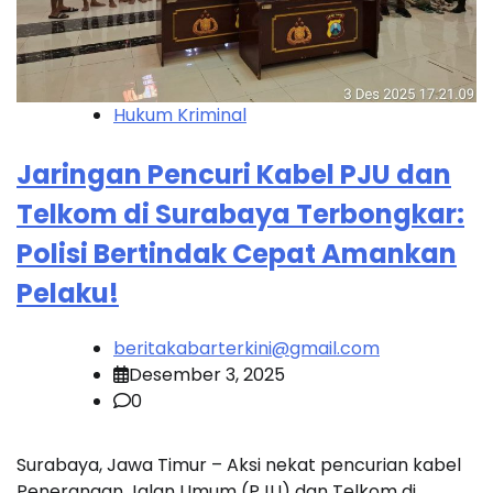
Hukum Kriminal
Jaringan Pencuri Kabel PJU dan
Telkom di Surabaya Terbongkar:
Polisi Bertindak Cepat Amankan
Pelaku!
beritakabarterkini@gmail.com
Desember 3, 2025
0
Surabaya, Jawa Timur – Aksi nekat pencurian kabel
Penerangan Jalan Umum (PJU) dan Telkom di