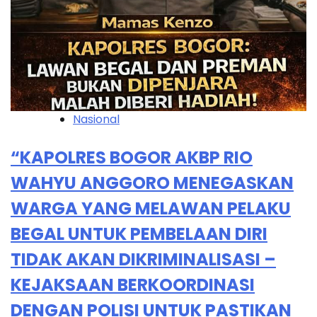
Nasional
“KAPOLRES BOGOR AKBP RIO
WAHYU ANGGORO MENEGASKAN
WARGA YANG MELAWAN PELAKU
BEGAL UNTUK PEMBELAAN DIRI
TIDAK AKAN DIKRIMINALISASI –
KEJAKSAAN BERKOORDINASI
DENGAN POLISI UNTUK PASTIKAN