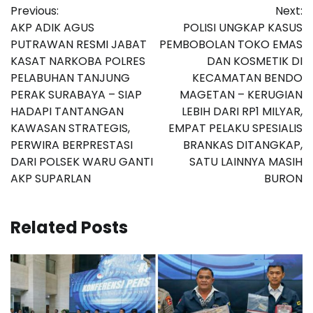
Previous:
Next:
pos
AKP ADIK AGUS
POLISI UNGKAP KASUS
PUTRAWAN RESMI JABAT
PEMBOBOLAN TOKO EMAS
KASAT NARKOBA POLRES
DAN KOSMETIK DI
PELABUHAN TANJUNG
KECAMATAN BENDO
PERAK SURABAYA – SIAP
MAGETAN – KERUGIAN
HADAPI TANTANGAN
LEBIH DARI RP1 MILYAR,
KAWASAN STRATEGIS,
EMPAT PELAKU SPESIALIS
PERWIRA BERPRESTASI
BRANKAS DITANGKAP,
DARI POLSEK WARU GANTI
SATU LAINNYA MASIH
AKP SUPARLAN
BURON
Related Posts