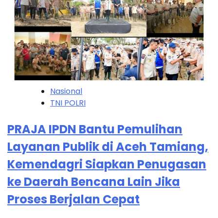
Nasional
TNI POLRI
PRAJA IPDN Bantu Pemulihan
Layanan Publik di Aceh Tamiang,
Kemendagri Siapkan Penugasan
ke Daerah Bencana Lain Jika
Proses Berjalan Cepat