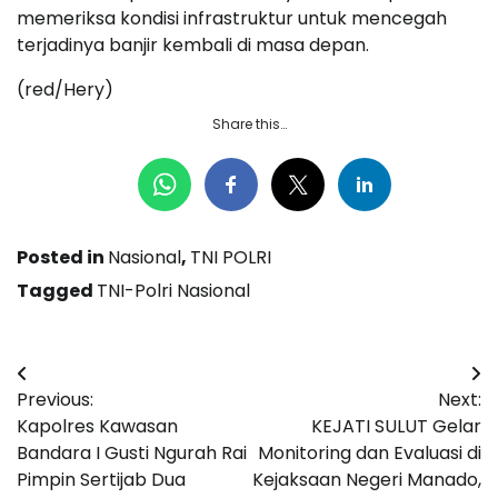
memeriksa kondisi infrastruktur untuk mencegah
terjadinya banjir kembali di masa depan.
(red/Hery)
Share this…
Posted in
Nasional
,
TNI POLRI
Tagged
TNI-Polri Nasional
Navigasi
Previous:
Next:
pos
Kapolres Kawasan
KEJATI SULUT Gelar
Bandara I Gusti Ngurah Rai
Monitoring dan Evaluasi di
Pimpin Sertijab Dua
Kejaksaan Negeri Manado,