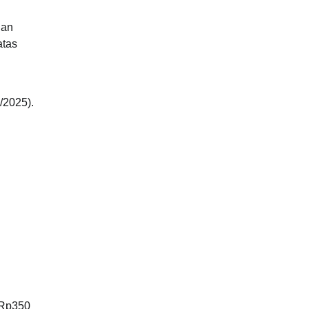
gan
atas
/2025).
Rp350