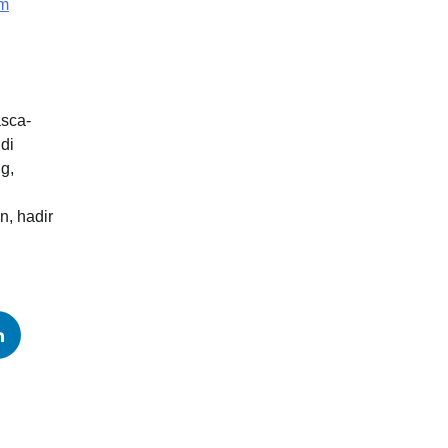
om
sca-
di
g,
n, hadir