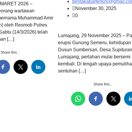
beritakabarterkini@gmail.c
 MARET 2026 –
November 30, 2025
orang wartawan
0
bernama Muhammad Amir
n) oleh Resmob Polres
abtu (14/3/2026) telah
Lumajang, 29 November 2025 – Pa
an […]
erupsi Gunung Semeru, kehidupan 
Dusun Sumbersari, Desa Supituran
Share this...
Lumajang, perlahan mulai bersemi
kembali. Di tengah upaya pemuliha
sentuhan […]
Share this...