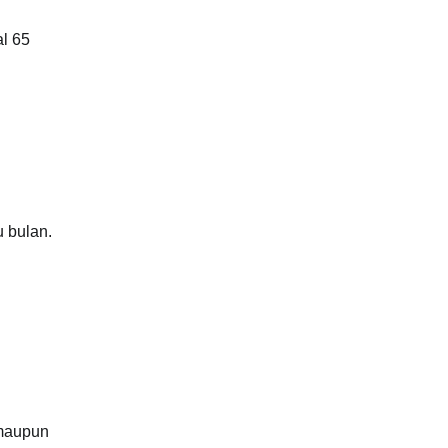
al 65
 bulan.
 maupun