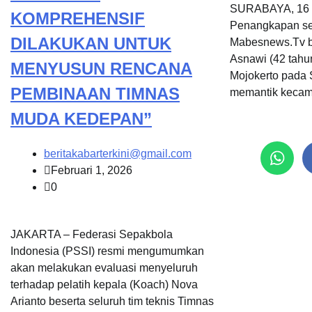
SURABAYA, 16
KOMPREHENSIF
Penangkapan se
DILAKUKAN UNTUK
Mabesnews.Tv 
Asnawi (42 tahu
MENYUSUN RENCANA
Mojokerto pada S
PEMBINAAN TIMNAS
memantik kecam
MUDA KEDEPAN”
beritakabarterkini@gmail.com
Februari 1, 2026
0
JAKARTA – Federasi Sepakbola
Indonesia (PSSI) resmi mengumumkan
akan melakukan evaluasi menyeluruh
terhadap pelatih kepala (Koach) Nova
Arianto beserta seluruh tim teknis Timnas