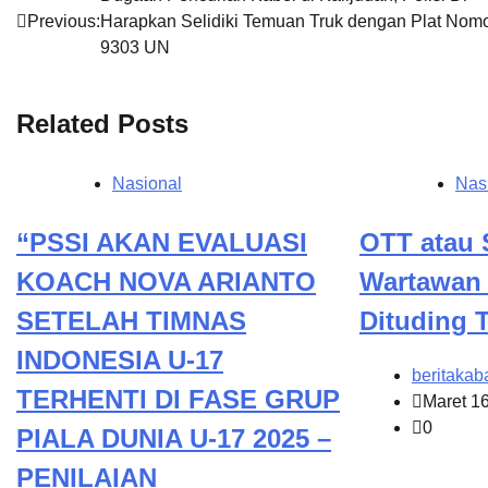
Navigasi
Previous:
Harapkan Selidiki Temuan Truk dengan Plat Nom
pos
9303 UN
Related Posts
Nasional
Nas
“PSSI AKAN EVALUASI
OTT atau 
KOACH NOVA ARIANTO
Wartawan D
SETELAH TIMNAS
Dituding T
INDONESIA U-17
beritakab
TERHENTI DI FASE GRUP
Maret 1
0
PIALA DUNIA U-17 2025 –
PENILAIAN