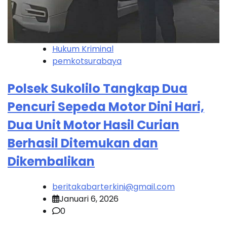
Hukum Kriminal
pemkotsurabaya
Polsek Sukolilo Tangkap Dua
Pencuri Sepeda Motor Dini Hari,
Dua Unit Motor Hasil Curian
Berhasil Ditemukan dan
Dikembalikan
beritakabarterkini@gmail.com
Januari 6, 2026
0