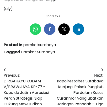
(aly)
Share this…
Posted in
pemkotsurabaya
Tagged
Damkar Surabaya
Navigasi
Previous:
Next:
pos
DIRGAHAYU KODAM
Kapolrestabes Surabaya
V/BRAWIJAYA KE-77 –
Kunjungi Polsek Rungkut,
Kapolda Jatim Apresiasi
Perdalam Kasus
Peran Strategis, Siap
Curanmor yang Libatkan
Dukung Mewujudkan
Jaringan Penadah – Tiga