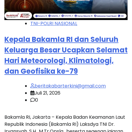
TNI-POLRI NASIONAL
Kepala Bakamla RI dan Seluruh
Keluarga Besar Ucapkan Selamat
Hari Meteorologi, Klimatologi,
dan Geofisika ke-79
beritakabarterkini@gmail.com
Juli 21, 2026
0
Bakamla RI, Jakarta – Kepala Badan Keamanan Laut
Republik Indonesia (Bakamla RI) Laksdya TNI Dr.
Irvansyah, S.H., M.Tr.Opsla., beserta segenap jajaran