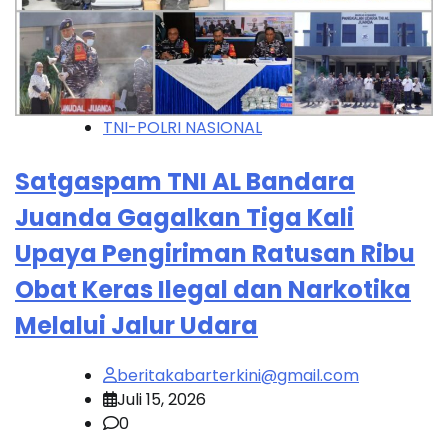
TNI-POLRI NASIONAL
Satgaspam TNI AL Bandara
Juanda Gagalkan Tiga Kali
Upaya Pengiriman Ratusan Ribu
Obat Keras Ilegal dan Narkotika
Melalui Jalur Udara
beritakabarterkini@gmail.com
Juli 15, 2026
0