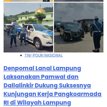
TNI-POLRI NASIONAL
Denpomal Lanal Lampung
Laksanakan Pamwal dan
Dallalinkir Dukung Suksesnya
Kunjungan Kerja Pangkoarmada
RI di Wilayah Lampung