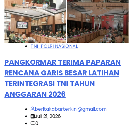
TNI-POLRI NASIONAL
PANGKORMAR TERIMA PAPARAN
RENCANA GARIS BESAR LATIHAN
TERINTEGRASI TNI TAHUN
ANGGARAN 2026
beritakabarterkini@gmail.com
Juli 21, 2026
0